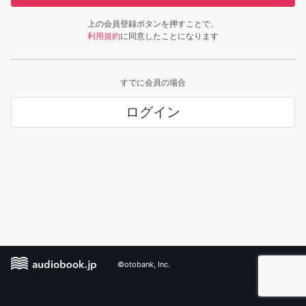
上の会員登録ボタンを押すことで、
利用規約
に同意したことになります
すでに会員の場合
ログイン
©otobank, Inc.