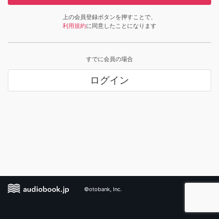
上の会員登録ボタンを押すことで、
利用規約
に同意したことになります
すでに会員の場合
ログイン
©otobank, Inc.