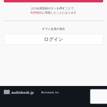
上の会員登録ボタンを押すことで、
利用規約
に同意したことになります
すでに会員の場合
ログイン
©otobank, Inc.