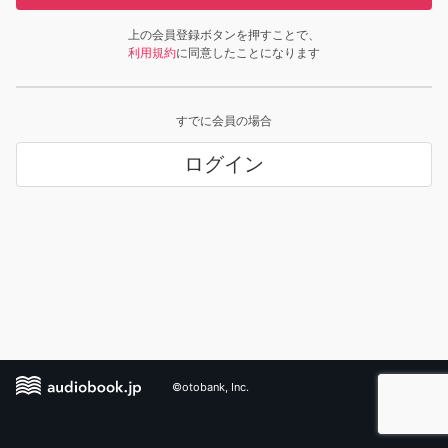
上の会員登録ボタンを押すことで、
利用規約
に同意したことになります
すでに会員の場合
ログイン
©otobank, Inc.