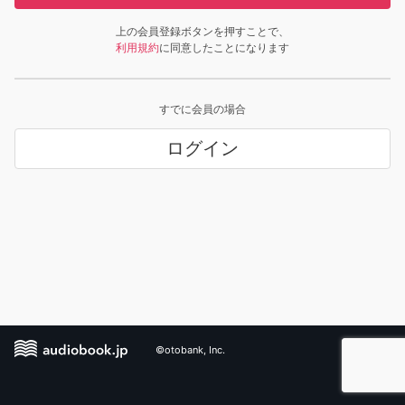
上の会員登録ボタンを押すことで、
利用規約
に同意したことになります
すでに会員の場合
ログイン
©otobank, Inc.