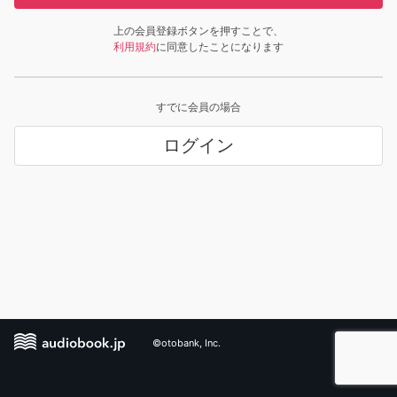
上の会員登録ボタンを押すことで、
利用規約
に同意したことになります
すでに会員の場合
ログイン
©otobank, Inc.