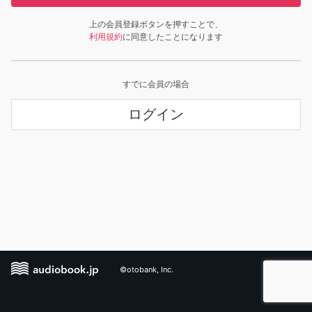
上の会員登録ボタンを押すことで、
利用規約
に同意したことになります
すでに会員の場合
ログイン
©otobank, Inc.