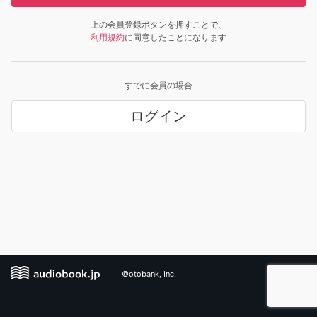
上の会員登録ボタンを押すことで、
利用規約
に同意したことになります
すでに会員の場合
ログイン
©otobank, Inc.