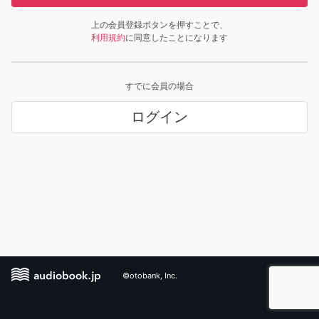
上の会員登録ボタンを押すことで、
利用規約
に同意したことになります
すでに会員の場合
ログイン
©otobank, Inc.