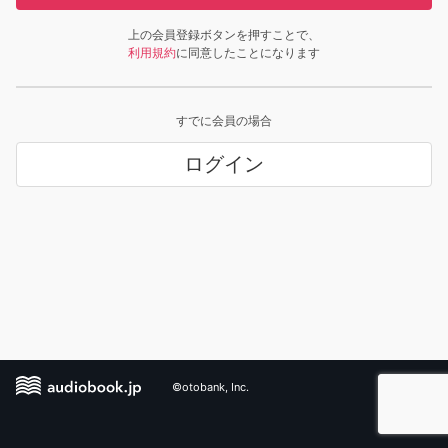
上の会員登録ボタンを押すことで、
利用規約
に同意したことになります
すでに会員の場合
ログイン
©otobank, Inc.