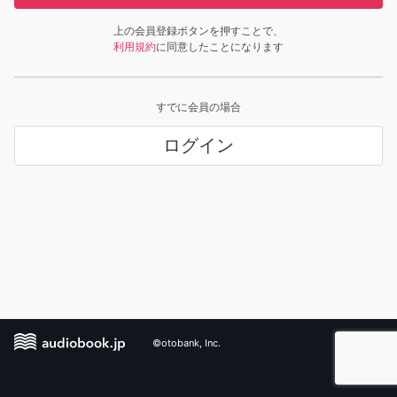
上の会員登録ボタンを押すことで、
利用規約
に同意したことになります
すでに会員の場合
ログイン
©otobank, Inc.