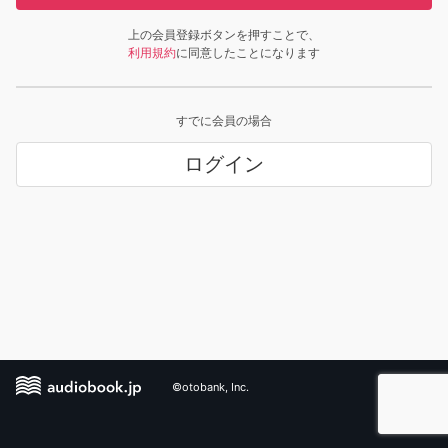
上の会員登録ボタンを押すことで、
利用規約
に同意したことになります
すでに会員の場合
ログイン
©otobank, Inc.