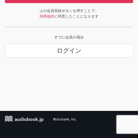
上の会員登録ボタンを押すことで、
利用規約
に同意したことになります
すでに会員の場合
ログイン
©otobank, Inc.