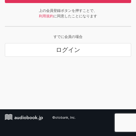
上の会員登録ボタンを押すことで、
利用規約
に同意したことになります
すでに会員の場合
ログイン
©otobank, Inc.