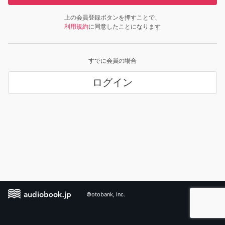
上の会員登録ボタンを押すことで、
利用規約
に同意したことになります
すでに会員の場合
ログイン
©otobank, Inc.