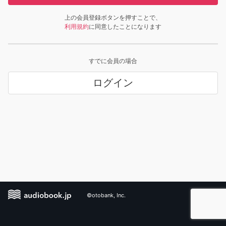
上の会員登録ボタンを押すことで、
利用規約
に同意したことになります
すでに会員の場合
ログイン
©otobank, Inc.