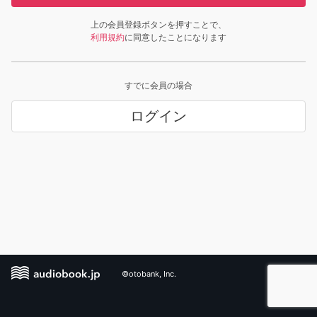
上の会員登録ボタンを押すことで、
利用規約
に同意したことになります
すでに会員の場合
ログイン
©otobank, Inc.