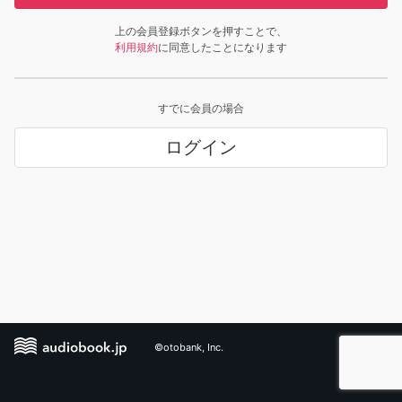
上の会員登録ボタンを押すことで、
利用規約
に同意したことになります
すでに会員の場合
ログイン
©otobank, Inc.