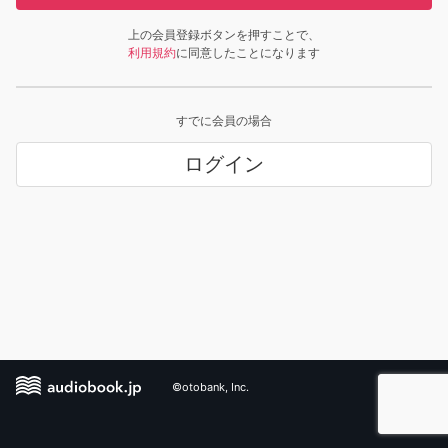
上の会員登録ボタンを押すことで、
利用規約
に同意したことになります
すでに会員の場合
ログイン
©otobank, Inc.