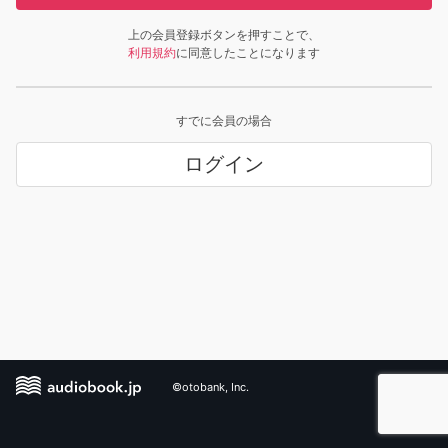
上の会員登録ボタンを押すことで、
利用規約
に同意したことになります
すでに会員の場合
ログイン
©otobank, Inc.