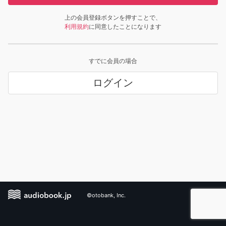
上の会員登録ボタンを押すことで、
利用規約
に同意したことになります
すでに会員の場合
ログイン
©otobank, Inc.