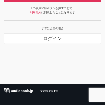
上の会員登録ボタンを押すことで、
利用規約
に同意したことになります
すでに会員の場合
ログイン
©otobank, Inc.