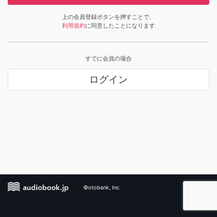
上の会員登録ボタンを押すことで、
利用規約
に同意したことになります
すでに会員の場合
ログイン
©otobank, Inc.