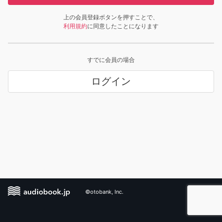
上の会員登録ボタンを押すことで、
利用規約
に同意したことになります
すでに会員の場合
ログイン
©otobank, Inc.