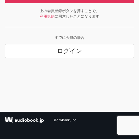
上の会員登録ボタンを押すことで、
利用規約
に同意したことになります
すでに会員の場合
ログイン
©otobank, Inc.