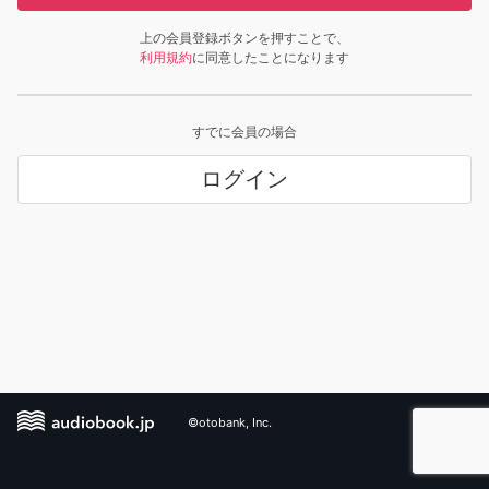
上の会員登録ボタンを押すことで、
利用規約
に同意したことになります
すでに会員の場合
ログイン
©otobank, Inc.