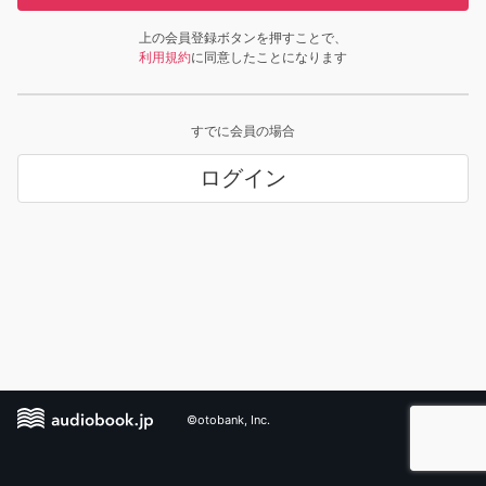
上の会員登録ボタンを押すことで、
利用規約
に同意したことになります
すでに会員の場合
ログイン
©otobank, Inc.