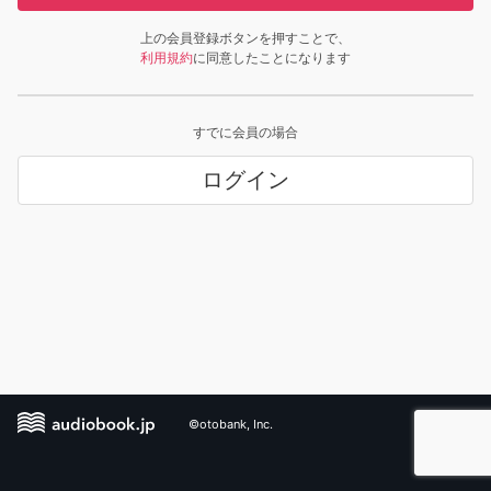
上の会員登録ボタンを押すことで、
利用規約
に同意したことになります
すでに会員の場合
ログイン
©otobank, Inc.