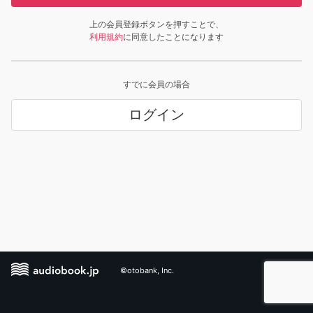
上の会員登録ボタンを押すことで、
利用規約
に同意したことになります
すでに会員の場合
ログイン
©otobank, Inc.