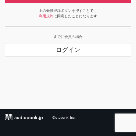
上の会員登録ボタンを押すことで、
利用規約
に同意したことになります
すでに会員の場合
ログイン
©otobank, Inc.