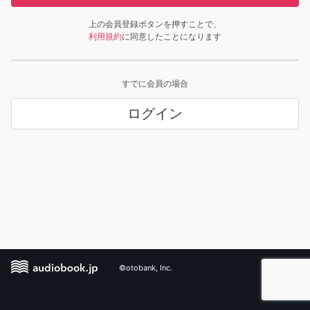
上の会員登録ボタンを押すことで、
利用規約
に同意したことになります
すでに会員の場合
ログイン
©otobank, Inc.