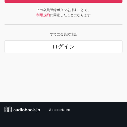
上の会員登録ボタンを押すことで、
利用規約
に同意したことになります
すでに会員の場合
ログイン
©otobank, Inc.