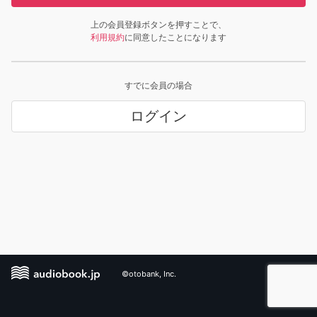
上の会員登録ボタンを押すことで、
利用規約
に同意したことになります
すでに会員の場合
ログイン
©otobank, Inc.