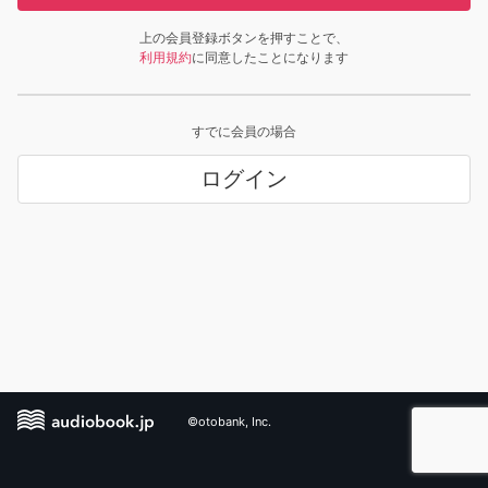
上の会員登録ボタンを押すことで、
利用規約
に同意したことになります
すでに会員の場合
ログイン
©otobank, Inc.