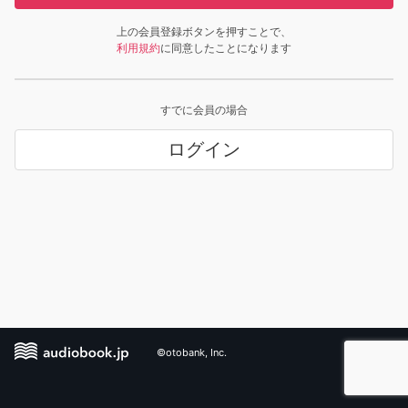
上の会員登録ボタンを押すことで、
利用規約
に同意したことになります
すでに会員の場合
ログイン
©otobank, Inc.