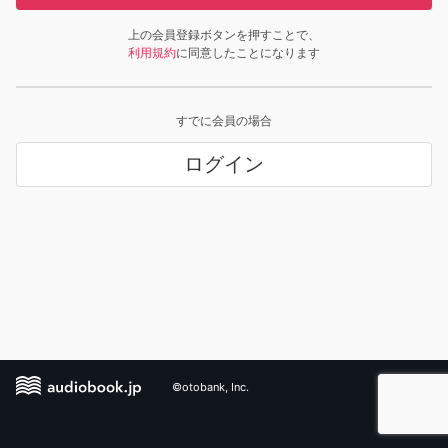
上の会員登録ボタンを押すことで、
利用規約
に同意したことになります
すでに会員の場合
ログイン
©otobank, Inc.