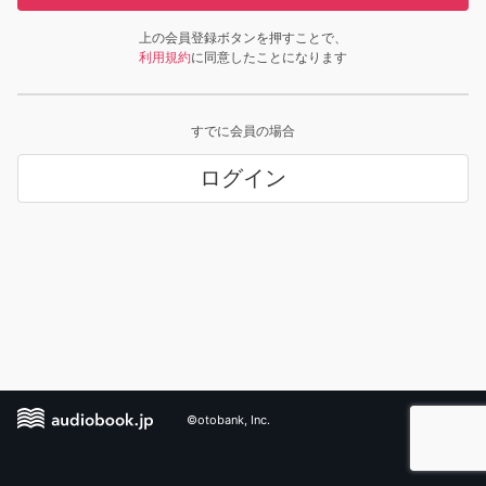
上の会員登録ボタンを押すことで、
利用規約
に同意したことになります
すでに会員の場合
ログイン
©otobank, Inc.