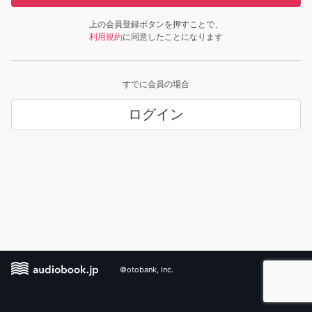
上の会員登録ボタンを押すことで、
利用規約
に同意したことになります
すでに会員の場合
ログイン
©otobank, Inc.