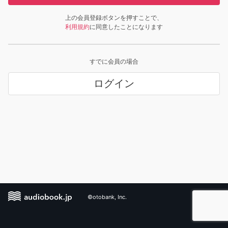
上の会員登録ボタンを押すことで、
利用規約
に同意したことになります
すでに会員の場合
ログイン
©otobank, Inc.