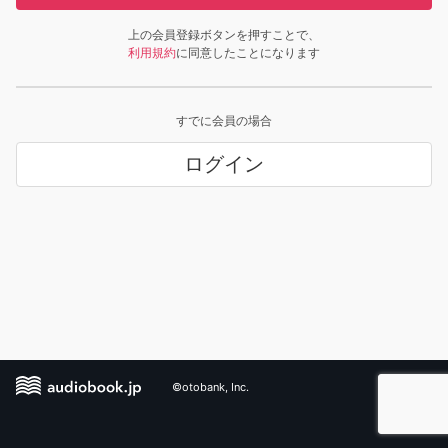
上の会員登録ボタンを押すことで、
利用規約
に同意したことになります
すでに会員の場合
ログイン
©otobank, Inc.