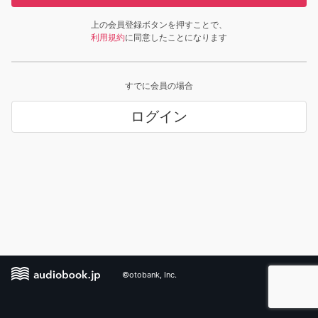
上の会員登録ボタンを押すことで、
利用規約
に同意したことになります
すでに会員の場合
ログイン
©otobank, Inc.