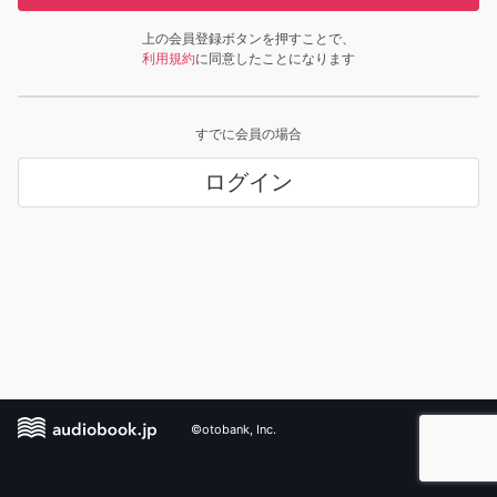
上の会員登録ボタンを押すことで、
利用規約
に同意したことになります
すでに会員の場合
ログイン
©otobank, Inc.