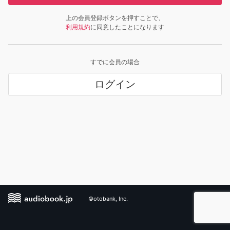
上の会員登録ボタンを押すことで、
利用規約
に同意したことになります
すでに会員の場合
ログイン
©otobank, Inc.