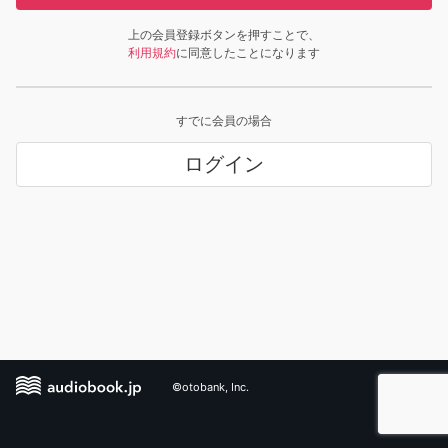
上の会員登録ボタンを押すことで、
利用規約
に同意したことになります
すでに会員の場合
ログイン
©otobank, Inc.