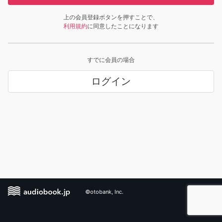
上の会員登録ボタンを押すことで、
利用規約
に同意したことになります
すでに会員の場合
ログイン
©otobank, Inc.