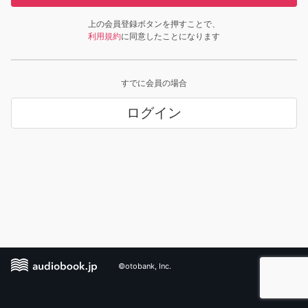
上の会員登録ボタンを押すことで、
利用規約
に同意したことになります
すでに会員の場合
ログイン
©otobank, Inc.