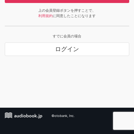
上の会員登録ボタンを押すことで、
利用規約
に同意したことになります
すでに会員の場合
ログイン
©otobank, Inc.