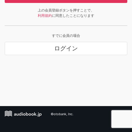
上の会員登録ボタンを押すことで、
利用規約
に同意したことになります
すでに会員の場合
ログイン
©otobank, Inc.