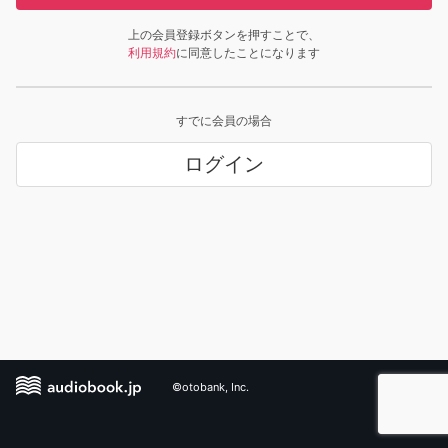
上の会員登録ボタンを押すことで、
利用規約
に同意したことになります
すでに会員の場合
ログイン
©otobank, Inc.