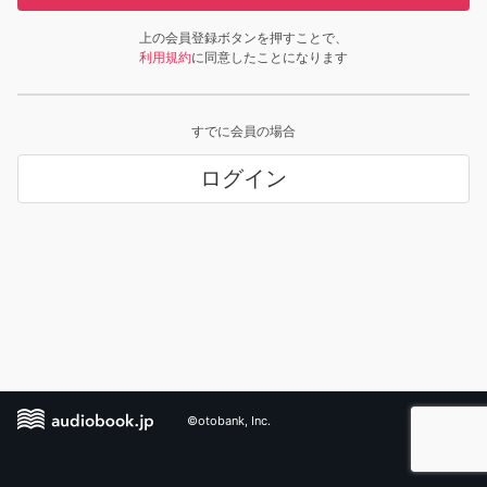
上の会員登録ボタンを押すことで、
利用規約
に同意したことになります
すでに会員の場合
ログイン
©otobank, Inc.